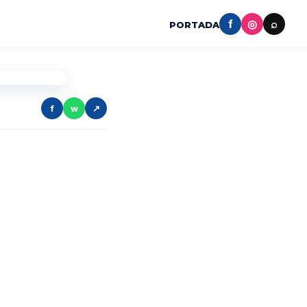
f
◎
⌕
PORTADA
f
w
↗