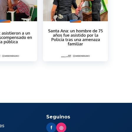
Seguinos
es
f
◎