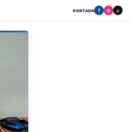
f
◎
⌕
PORTADA