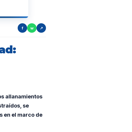
f
w
↗
ad:
os allanamientos
traídos, se
s en el marco de