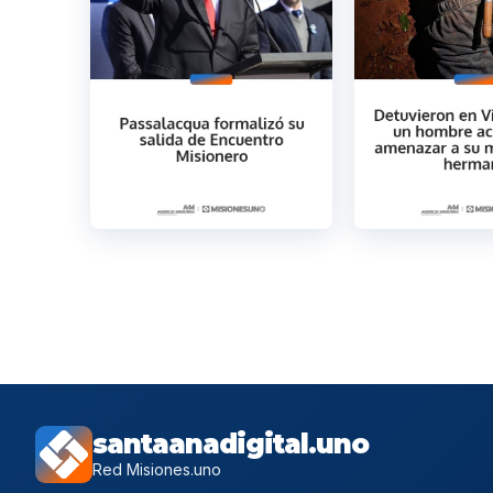
santaanadigital.uno
Red Misiones.uno