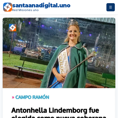
santaanadigital.uno
☰
Red Misiones.uno