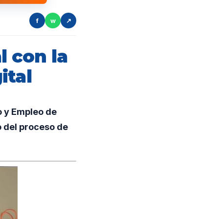
f
w
↗
l con la
ital
o y Empleo de
o del proceso de