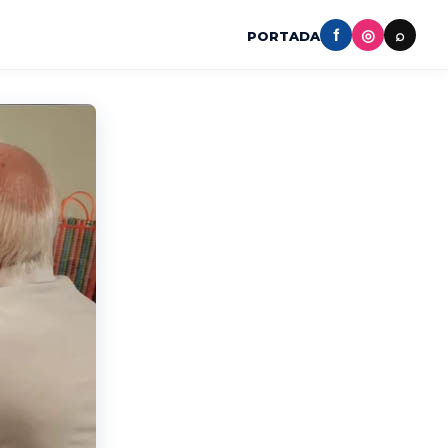
f
◎
⌕
PORTADA