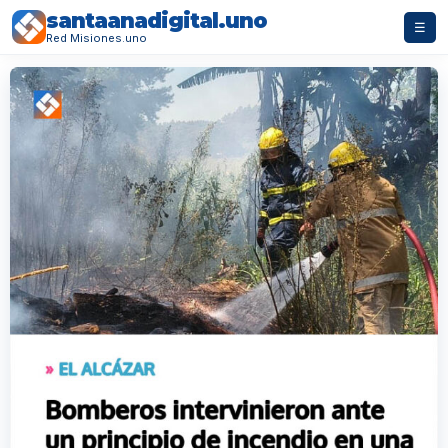
santaanadigital.uno
☰
Red Misiones.uno