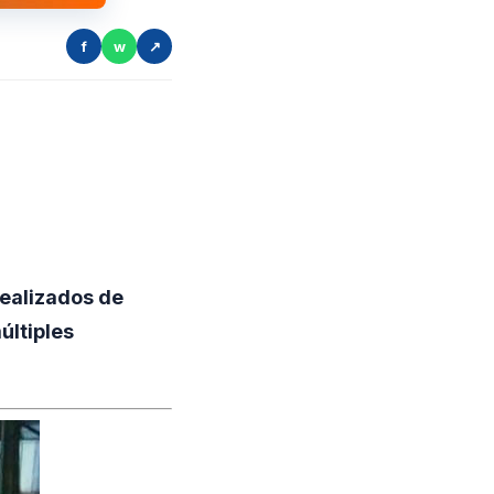
f
w
↗
realizados de
últiples