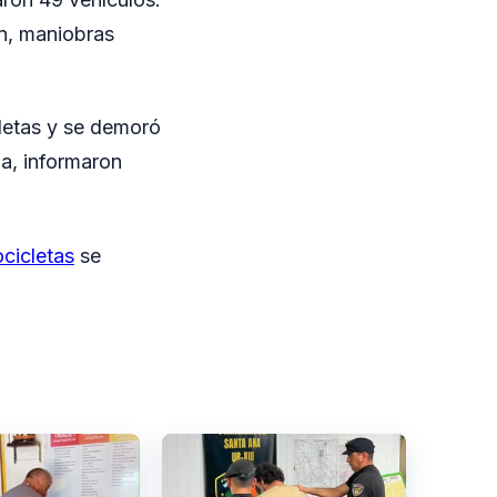
ón, maniobras
cletas y se demoró
ia, informaron
cicletas
se