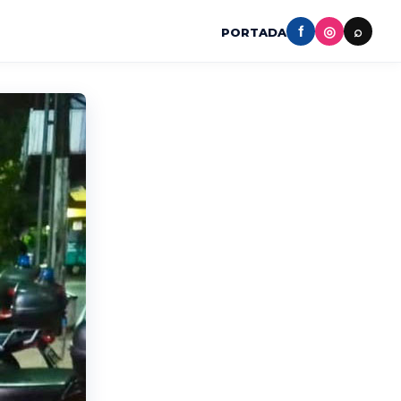
f
◎
⌕
PORTADA