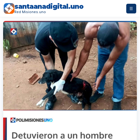
santaanadigital.uno
☰
Red Misiones.uno