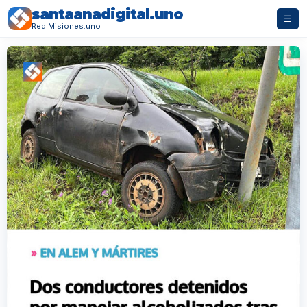
santaanadigital.uno
☰
Red Misiones.uno