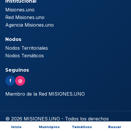
Institucional
Misiones.uno
Red Misiones.uno
Agencia Misiones.uno
Nodos
Nodos Territoriales
Nodos Temáticos
Seguinos
f
◎
Miembro de la Red MISIONES.UNO
© 2026 MISIONES.UNO - Todos los derechos
reservados
Inicio
Municipios
Temáticos
Buscar