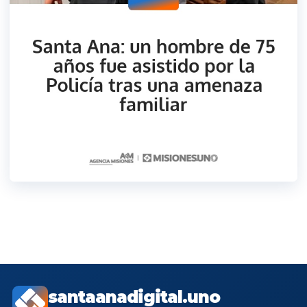
santaanadigital.uno