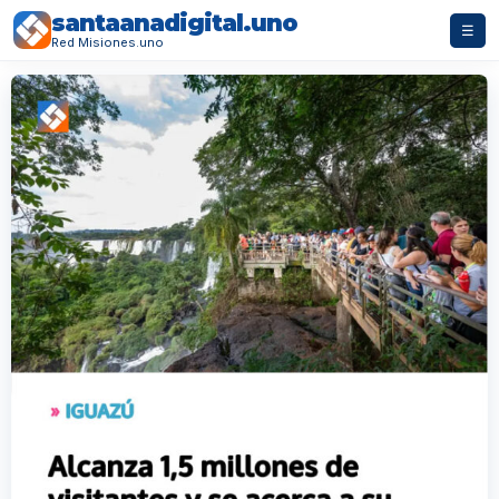
santaanadigital.uno
☰
Red Misiones.uno