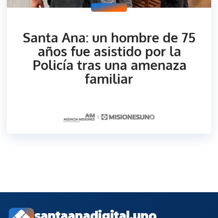
santaanadigital.uno