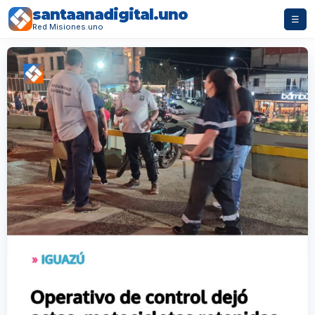
santaanadigital.uno
☰
Red Misiones.uno