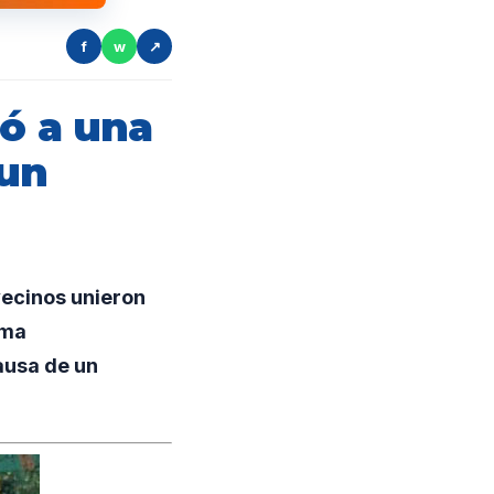
f
w
↗
ñó a una
 un
ecinos unieron
ema
ausa de un