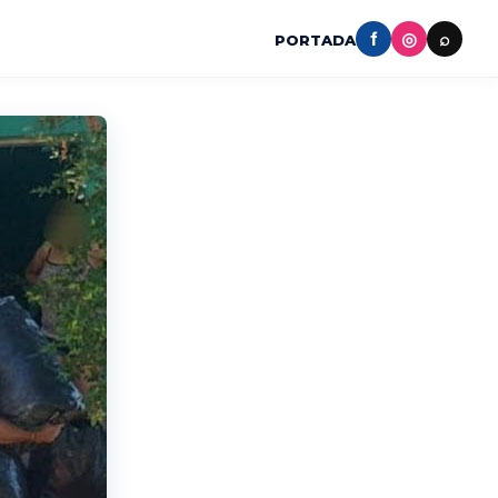
f
◎
⌕
PORTADA