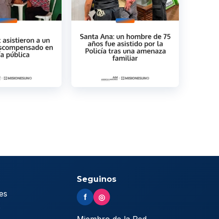
Seguinos
es
f
◎
s