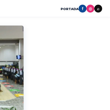
f
◎
⌕
PORTADA