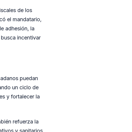
iscales de los
icó el mandatario,
de adhesión, la
 busca incentivar
udadanos puedan
rando un ciclo de
s y fortalecer la
mbién refuerza la
ivos y sanitarios.