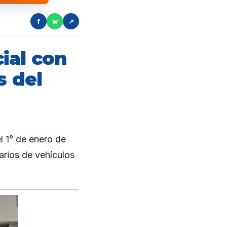
f
w
↗
ial con
s del
 1° de enero de
tarios de vehículos