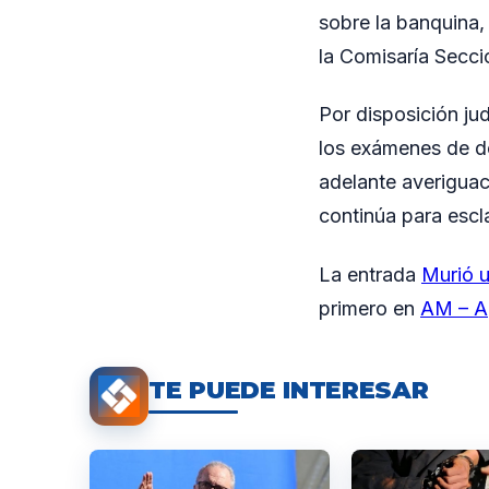
sobre la banquina, s
la Comisaría Secci
Por disposición jud
los exámenes de do
adelante averiguaci
continúa para escl
La entrada
Murió u
primero en
AM – A
TE PUEDE INTERESAR