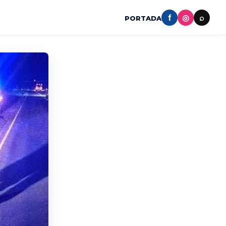
f
◎
⌕
PORTADA