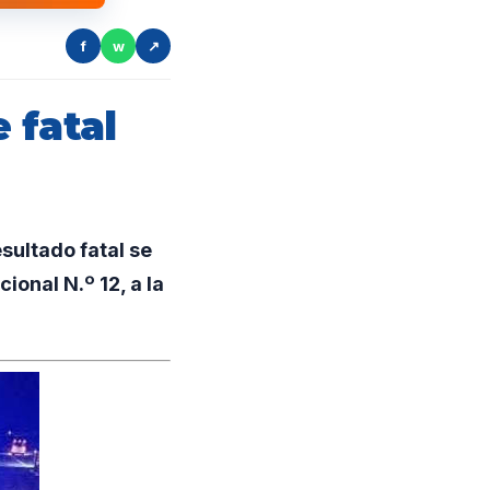
f
w
↗
 fatal
sultado fatal se
ional N.º 12, a la