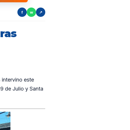
f
w
↗
ras
intervino este
 9 de Julio y Santa