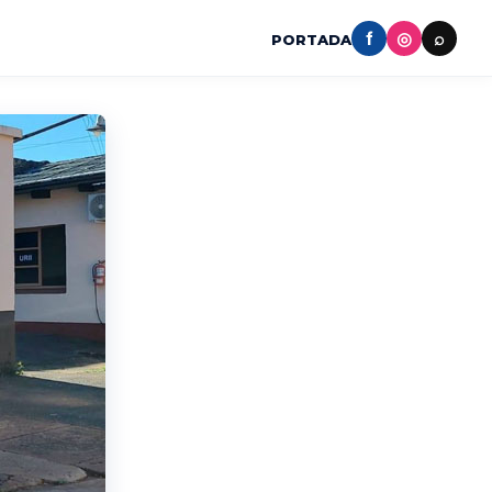
f
◎
⌕
PORTADA