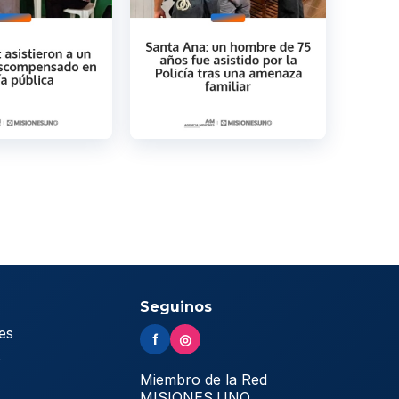
Seguinos
es
f
◎
s
Miembro de la Red
MISIONES.UNO