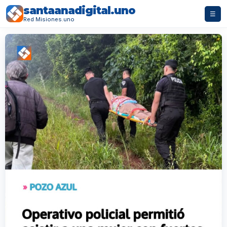
santaanadigital.uno
☰
Red Misiones.uno