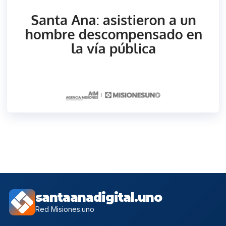
santaanadigital.uno
Red Misiones.uno