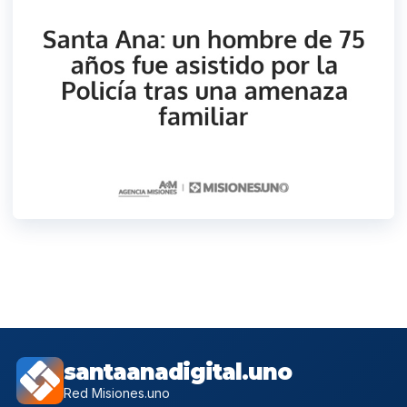
santaanadigital.uno
Red Misiones.uno