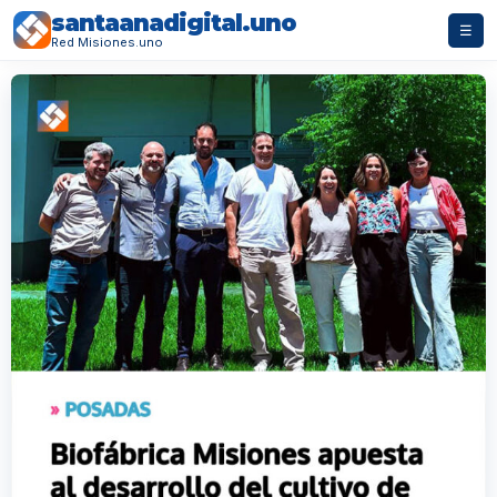
santaanadigital.uno
☰
Red Misiones.uno