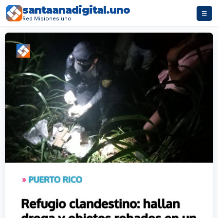
santaanadigital.uno
☰
Red Misiones.uno