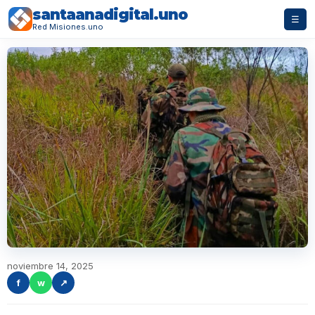
santaanadigital.uno
☰
Red Misiones.uno
noviembre 14, 2025
f
w
↗