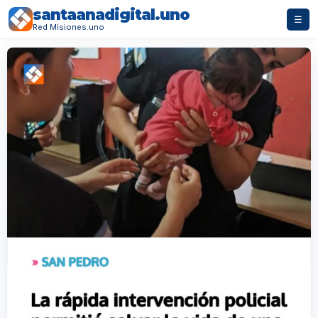
santaanadigital.uno
☰
Red Misiones.uno