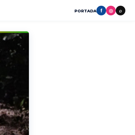
f
◎
⌕
PORTADA