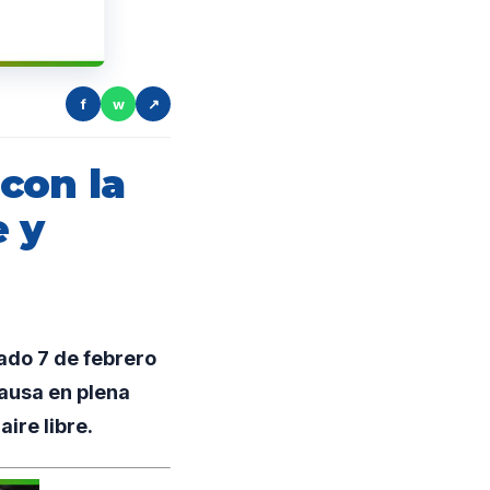
f
w
↗
con la
e y
ado 7 de febrero
pausa en plena
ire libre.