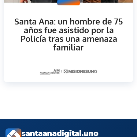
santaanadigital.uno