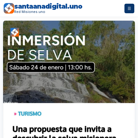
santaanadigital.uno
☰
Red Misiones.uno