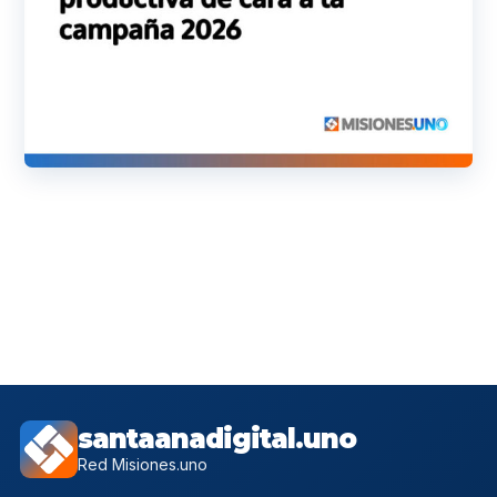
santaanadigital.uno
Red Misiones.uno