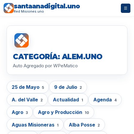
santaanadigital.uno
☰
Red Misiones.uno
CATEGORÍA: ALEM.UNO
Auto Agregado por WPeMatico
25 de Mayo
9 de Julio
5
2
A. del Valle
Actualidad
Agenda
2
1
4
Agro
Agro y Producción
3
10
Aguas Misioneras
Alba Posse
1
2