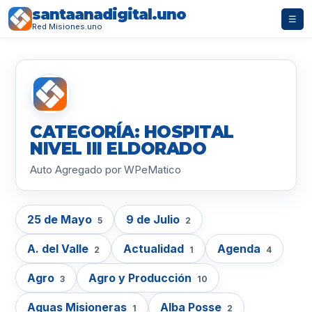
santaanadigital.uno
☰
Red Misiones.uno
CATEGORÍA: HOSPITAL
NIVEL III ELDORADO
Auto Agregado por WPeMatico
25 de Mayo
9 de Julio
5
2
A. del Valle
Actualidad
Agenda
2
1
4
Agro
Agro y Producción
3
10
Aguas Misioneras
Alba Posse
1
2