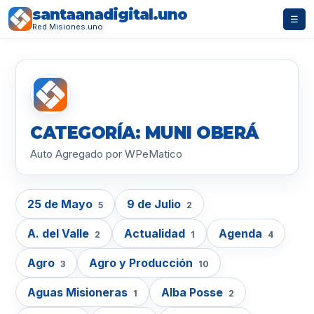
santaanadigital.uno
☰
Red Misiones.uno
CATEGORÍA: MUNI OBERÁ
Auto Agregado por WPeMatico
25 de Mayo
9 de Julio
5
2
A. del Valle
Actualidad
Agenda
2
1
4
Agro
Agro y Producción
3
10
Aguas Misioneras
Alba Posse
1
2