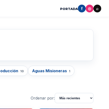
f
◎
⌕
PORTADA
roducción
Aguas Misioneras
10
1
Ordenar por: