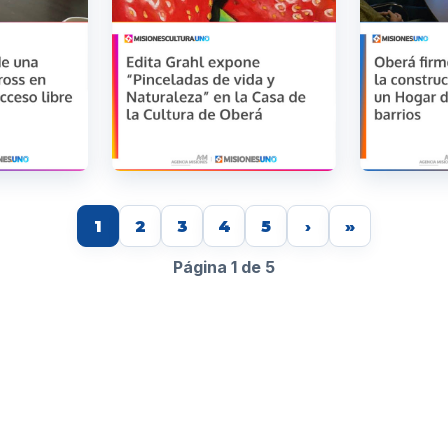
1
2
3
4
5
›
»
Página 1 de 5