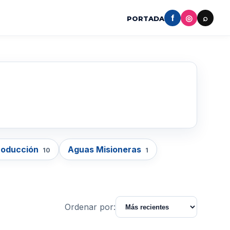
f
◎
⌕
PORTADA
roducción
Aguas Misioneras
10
1
Ordenar por: