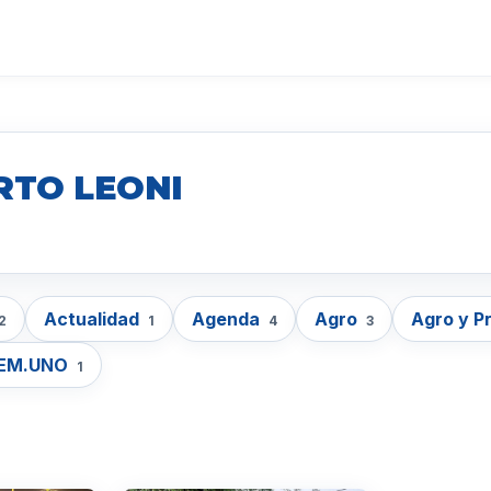
RTO LEONI
Actualidad
Agenda
Agro
Agro y P
2
1
4
3
EM.UNO
1