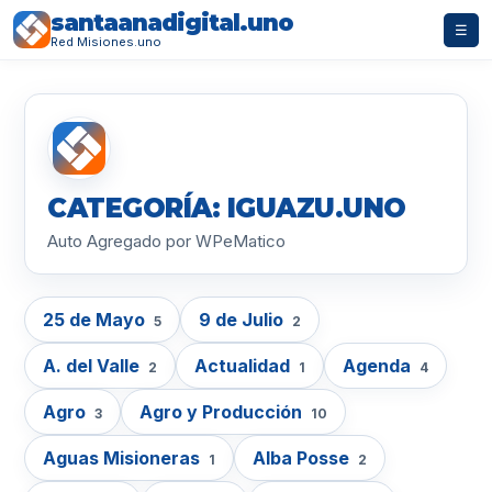
santaanadigital.uno
☰
Red Misiones.uno
CATEGORÍA: IGUAZU.UNO
Auto Agregado por WPeMatico
25 de Mayo
9 de Julio
5
2
A. del Valle
Actualidad
Agenda
2
1
4
Agro
Agro y Producción
3
10
Aguas Misioneras
Alba Posse
1
2